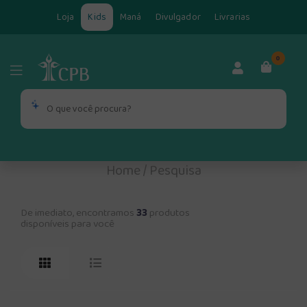
Loja
Kids
Maná
Divulgador
Livrarias
0
Home
/
Pesquisa
De imediato, encontramos
33
produtos
disponíveis para você