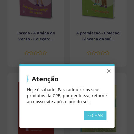
Lorena - A Amiga do
A premiação - Coleção:
Vento - Coleção: ...
Gincana da saú...
×
Atenção
Hoje é sábado! Para adquirir os seus
produtos da CPB, por gentileza, retorne
ao nosso site após o pôr do sol.
FECHAR