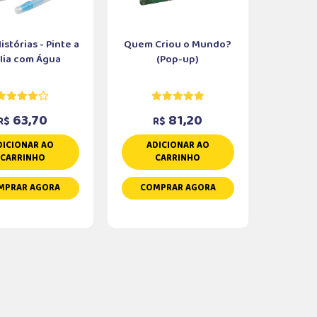
stórias - Pinte a
Quem Criou o Mundo?
lia com Água
(Pop-up)
63,70
81,20
R$
R$
DICIONAR AO
ADICIONAR AO
CARRINHO
CARRINHO
MPRAR AGORA
COMPRAR AGORA