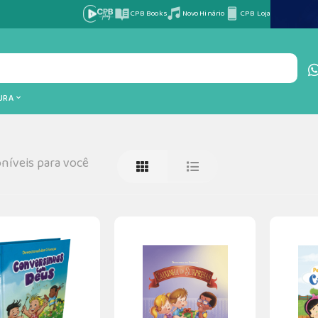
CPB Books
Novo Hinário
CPB Loja
TURA
níveis para você