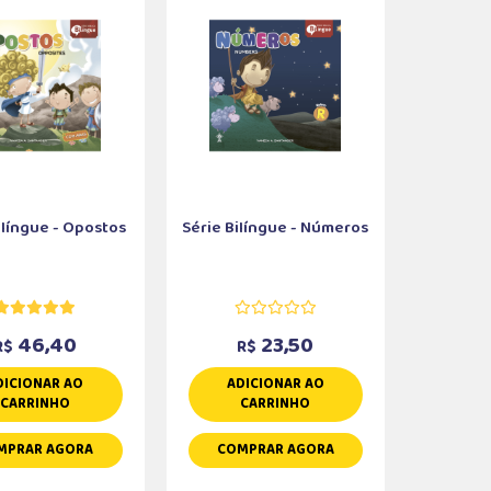
ilíngue - Opostos
Série Bilíngue - Números
46,40
23,50
R$
R$
DICIONAR AO
ADICIONAR AO
CARRINHO
CARRINHO
MPRAR AGORA
COMPRAR AGORA