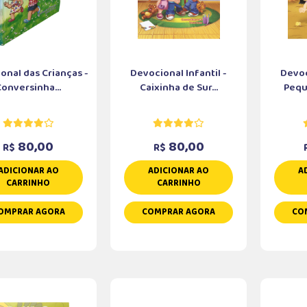
onal das Crianças -
Devocional Infantil -
Devoc
Conversinha...
Caixinha de Sur...
Pequ
80,00
80,00
R$
R$
ADICIONAR AO
ADICIONAR AO
A
CARRINHO
CARRINHO
OMPRAR AGORA
COMPRAR AGORA
CO