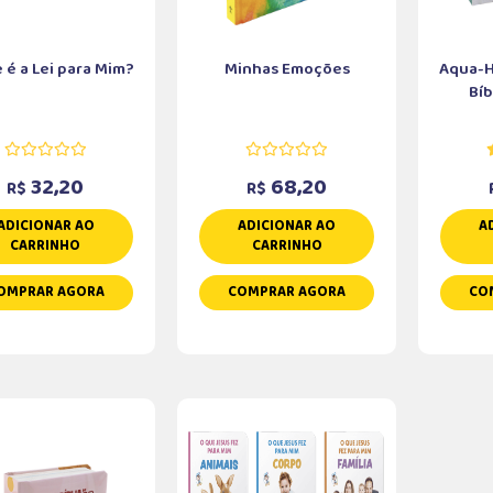
 é a Lei para Mim?
Minhas Emoções
Aqua-Hi
Bíb
32,20
68,20
R$
R$
ADICIONAR AO
ADICIONAR AO
A
CARRINHO
CARRINHO
OMPRAR AGORA
COMPRAR AGORA
CO