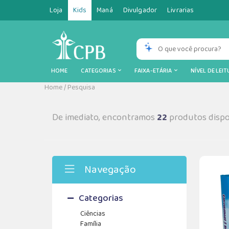
Loja
Kids
Maná
Divulgador
Livrarias
HOME
CATEGORIAS
FAIXA-ETÁRIA
NÍVEL DE LEI
Home
/
Pesquisa
De imediato, encontramos
22
produtos dispo
Navegação
Categorias
Ciências
Família