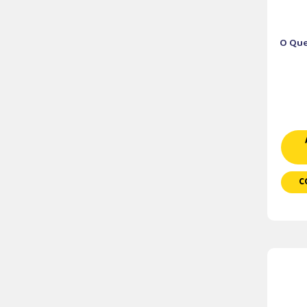
O Que
C