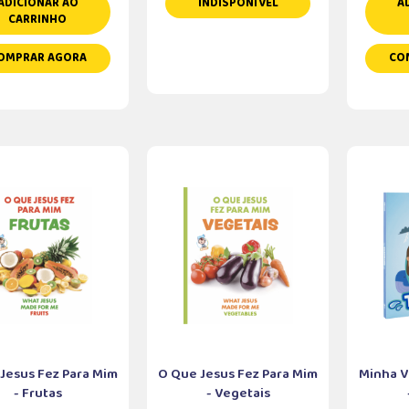
ADICIONAR AO
INDISPONÍVEL
A
CARRINHO
OMPRAR AGORA
CO
Jesus Fez Para Mim
O Que Jesus Fez Para Mim
Minha V
- Frutas
- Vegetais