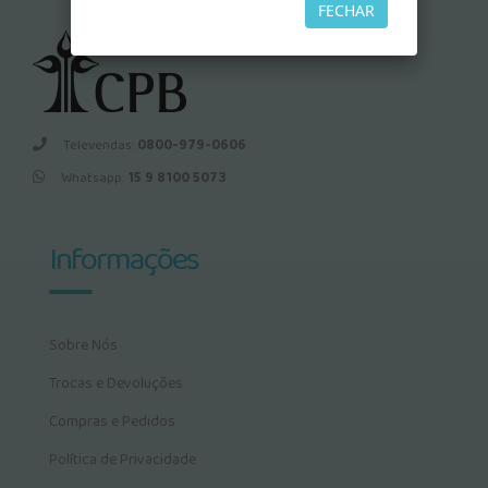
FECHAR
Televendas:
0800-979-0606
Whatsapp:
15 9 8100 5073
Informações
Sobre Nós
Trocas e Devoluções
Compras e Pedidos
Política de Privacidade