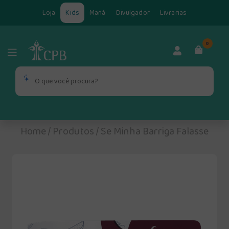
Loja
Kids
Maná
Divulgador
Livrarias
0
Home
/
Produtos
/
Se Minha Barriga Falasse