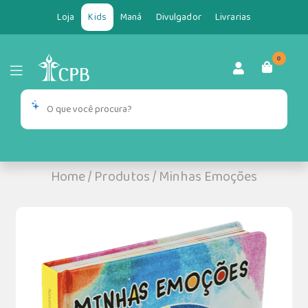
Loja
Kids
Maná
Divulgador
Livrarias
0
Home
/
Produtos
/
Minhas Emoções