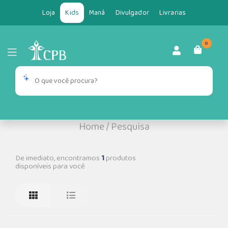
Loja
Kids
Maná
Divulgador
Livrarias
0
Home
/
Pesquisa
De imediato, encontramos
1
produtos
disponíveis para você