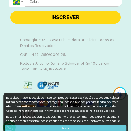
INSCREVER
Copyright 2021 - Casa Publicadora Brasileira. Todos os
Direitos Reservados.
CNPJ 44.194.660/0001-26.
Rodovia Antonio Romano Schincariol Km 106, Jardim
Tokio. Tatuí - SP, 18279-900
Este site armazena cookies em seu computador. Esses cookies são usados para coletar
informações sobre como você interage com nosso site e nos permite lembrar de você.
Além disso, utilizamos outros cookies explicados em detalhes em nossa Política de
Cookies. Para obter todas as informações sobre o tema, acesse
Política de Cookies.
Essas informações são utilizadas para melhorar e personalizar sua experiência e para
análises e métricas sobre nossos visitantes, tanto nesse site quanto em outras mídias.
Aceito