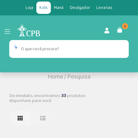
Loja
Kids
Maná
Divulgador
Livrarias
0
Home
/
Pesquisa
De imediato, encontramos
33
produtos
disponíveis para você