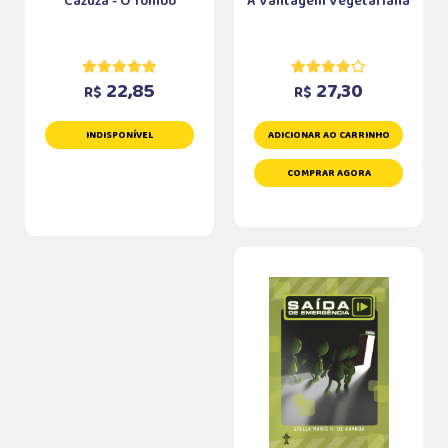
Cazuza - O Tombo
A Vantagem Vegetariana
22,85
27,30
R$
R$
INDISPONÍVEL
ADICIONAR AO CARRINHO
COMPRAR AGORA