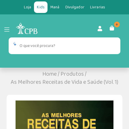
Loja
Kids
Maná
Divulgador
Livrarias
0
Home
/
Produtos
/
As Melhores Receitas de Vida e Saúde (Vol. 1)