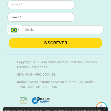
INSCREVER
Copyright 2021 - Casa Publicadora Brasileira. Todos os
Direitos Reservados.
CNPJ 44.194.660/0001-26.
Rodovia Antonio Romano Schincariol Km 106, Jardim
Tokio. Tatuí - SP, 18279-900