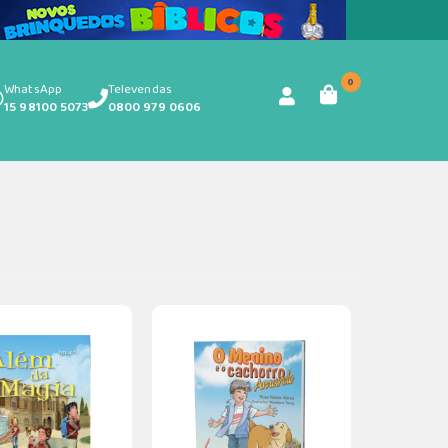
0
WhatsApp
Televendas
15 98100 5073
0800 979 0606