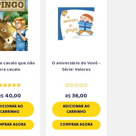
 o cavalo que não
O aniversário do Vovô -
era cavalo
Série: Valores
40,00
36,00
R$
R$
DICIONAR AO
ADICIONAR AO
CARRINHO
CARRINHO
MPRAR AGORA
COMPRAR AGORA