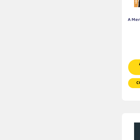
A Men
C