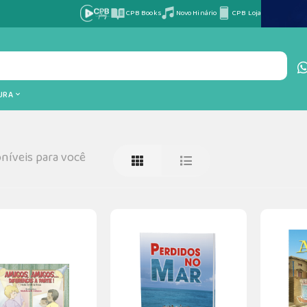
CPB Books
Novo Hinário
CPB Loja
TURA
níveis para você