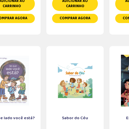
ADICIONAR AO
ADICIONAR AO
A
CARRINHO
CARRINHO
OMPRAR AGORA
COMPRAR AGORA
CO
e lado você está?
Sabor do Céu
E