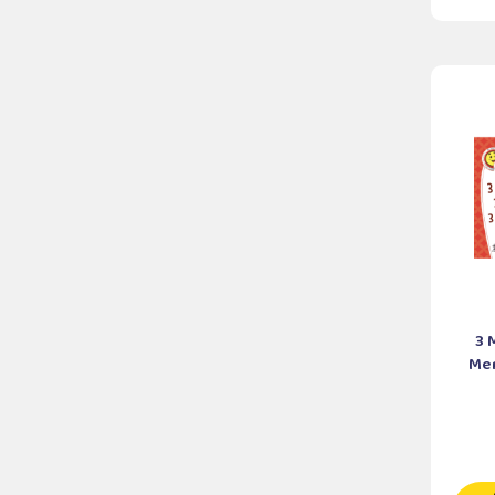
3 
Men