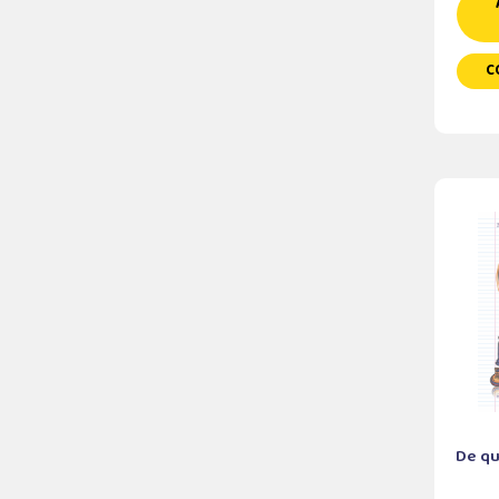
C
De qu