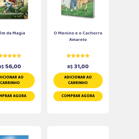
ém da Magia
O Menino e o Cachorro
Amarelo
56,00
31,00
R$
R$
DICIONAR AO
ADICIONAR AO
CARRINHO
CARRINHO
MPRAR AGORA
COMPRAR AGORA