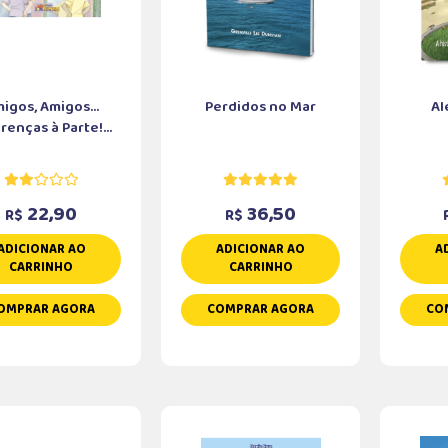
igos, Amigos...
Perdidos no Mar
Al
renças à Parte!...
22,90
36,50
R$
R$
ADICIONAR AO
ADICIONAR AO
A
CARRINHO
CARRINHO
OMPRAR AGORA
COMPRAR AGORA
CO