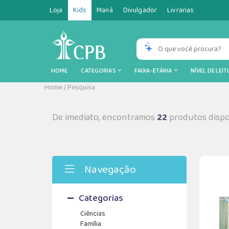
Loja
Kids
Maná
Divulgador
Livrarias
HOME
CATEGORIAS
FAIXA-ETÁRIA
NÍVEL DE LEI
Home
/
Pesquisa
De imediato, encontramos
22
produtos dispo
Navegação
Categorias
Ciências
Família