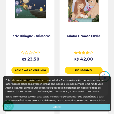
Série Bilíngue - Números
Minha Grande Bíblia
23,50
42,00
R$
R$
ADICIONAR AO CARRINHO
INDISPONÍVEL
Este site armazena cookies em seu computador. Esses cookies são usados para coletar
COMPRAR AGORA
informações sobre como você interage com nosso site e nos permite lembrar de você.
Além disso, utilizamos outros cookies explicados em detalhes em nossa Política de
Cookies. Para obter todas as informações sobre o tema, acesse
Política de Cookies.
Essas informações são utilizadas para melhorar e personalizar sua experiência e para
análises e métricas sobre nossos visitantes, tanto nesse site quanto em outras mídias.
Aceito