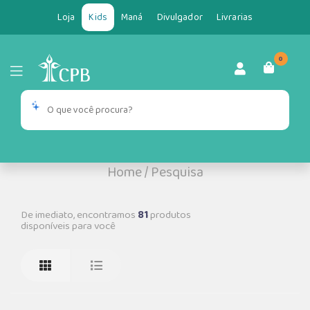
Loja
Kids
Maná
Divulgador
Livrarias
0
Home
/
Pesquisa
De imediato, encontramos
81
produtos
disponíveis para você