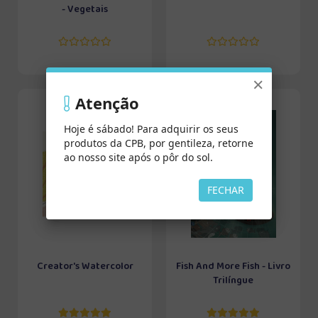
- Vegetais
×
Atenção
Hoje é sábado! Para adquirir os seus
produtos da CPB, por gentileza, retorne
ao nosso site após o pôr do sol.
FECHAR
Creator's Watercolor
Fish And More Fish - Livro
Trilíngue