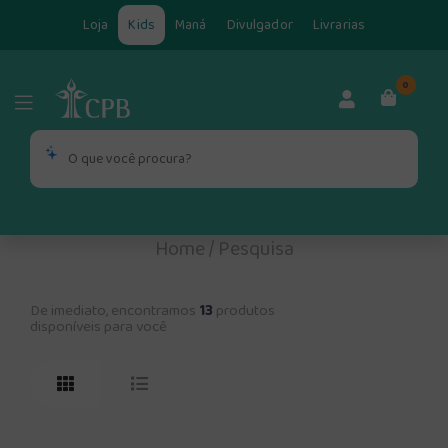
Loja
Kids
Maná
Divulgador
Livrarias
0
Home
/
Pesquisa
De imediato, encontramos
13
produtos
disponíveis para você