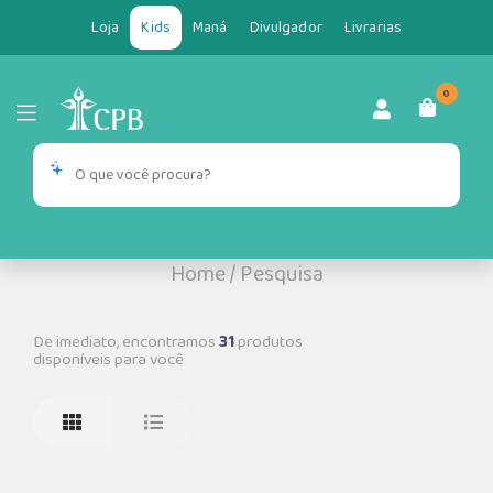
Loja
Kids
Maná
Divulgador
Livrarias
0
Home
/
Pesquisa
De imediato, encontramos
31
produtos
disponíveis para você