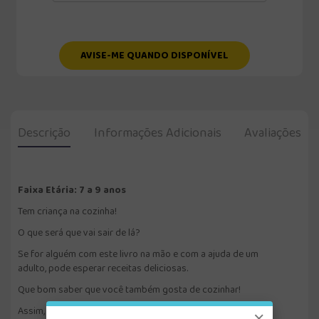
AVISE-ME QUANDO DISPONÍVEL
Descrição
Informações Adicionais
Avaliações
Faixa Etária: 7 a 9 anos
Tem criança na cozinha!
O que será que vai sair de lá?
Se for alguém com este livro na mão e com a ajuda de um
adulto, pode esperar receitas deliciosas.
Que bom saber que você também gosta de cozinhar!
Assim, poderemos fazer um montão de coisas gostosas
×