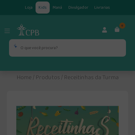
Loja
Kids
Maná
Divulgador
Livrarias
0
Home
/
Produtos
/
Receitinhas da Turma