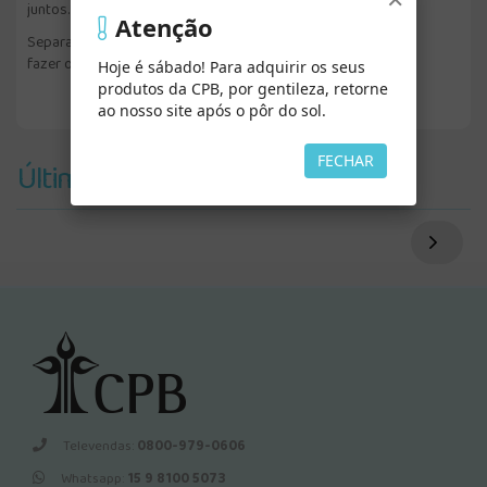
juntos.
Atenção
Separamos nossas receitas favoritas para você preparar e
fazer o maior sucesso na sua casa.
Hoje é sábado! Para adquirir os seus
produtos da CPB, por gentileza, retorne
ao nosso site após o pôr do sol.
FECHAR
Últimos Vistos
Televendas:
0800-979-0606
Whatsapp:
15 9 8100 5073