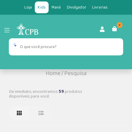
Loja
Kids
Maná
Divulgador
Livrarias
0
Home
/
Pesquisa
De imediato, encontramos
59
produtos
disponíveis para você