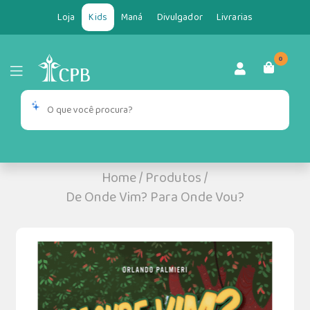
Loja
Kids
Maná
Divulgador
Livrarias
0
Home
/
Produtos
/
De Onde Vim? Para Onde Vou?