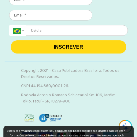
INSCREVER
Copyright 2021 - Casa Publicadora Brasileira. Todos os
Direitos Reservados.
CNPJ 44.194.660/0001-26.
Rodovia Antonio Romano Schincariol Km 106, Jardim
Tokio. Tatuí - SP, 18279-900
Este site armazena cookies em seu computador. Esses cookies são usados para coletar
informações sobre como você interage com nosso site e nos permite lembrar de você.