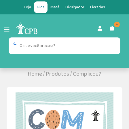
Loja
Kids
Maná
Divulgador
Livrarias
0
Home
/
Produtos
/
Complicou?