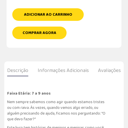
ADICIONAR AO CARRINHO
COMPRAR AGORA
Descrição
Informações Adicionais
Avaliações
Faixa Etária: 7 a 9 anos
Nem sempre sabemos como agir quando estamos tristes
ou com raiva. Às vezes, quando vemos algo errado, ou
alguém precisando de ajuda, ficamos nos perguntando: "O
que devo fazer?"
Este livro tem histórias de meninos e meninas como você,