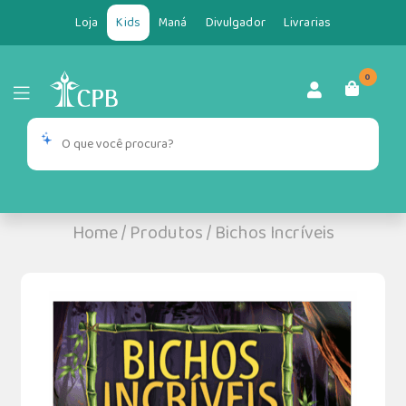
Loja
Kids
Maná
Divulgador
Livrarias
0
Home
/
Produtos
/
Bichos Incríveis