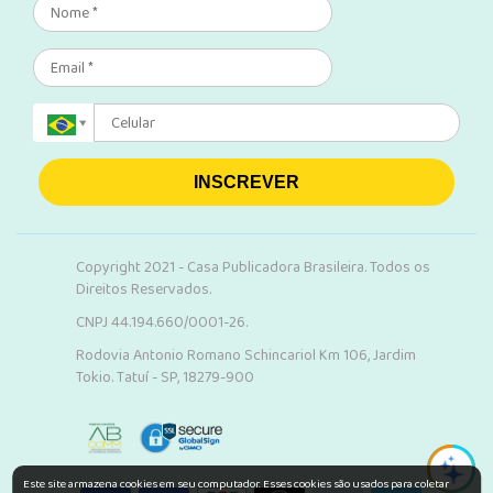
INSCREVER
Copyright 2021 - Casa Publicadora Brasileira. Todos os
Direitos Reservados.
CNPJ 44.194.660/0001-26.
Rodovia Antonio Romano Schincariol Km 106, Jardim
Tokio. Tatuí - SP, 18279-900
Este site armazena cookies em seu computador. Esses cookies são usados para coletar