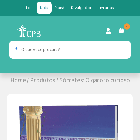
Loja
Kids
Maná
Divulgador
Livrarias
0
Home
/
Produtos
/
Sócrates: O garoto curioso