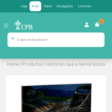
Loja
Kids
Maná
Divulgador
Livrarias
0
Home
/
Produtos
/
Histórias que a Gente Gosta