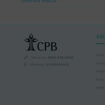
Últimos Vistos
Inf
Sobre
Televendas:
0800-979-0606
Troca
Whatsapp:
15 9 8100 5073
Compr
Políti
Políti