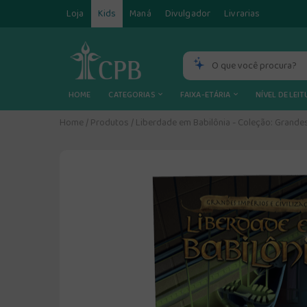
Loja
Kids
Maná
Divulgador
Livrarias
HOME
CATEGORIAS
FAIXA-ETÁRIA
NÍVEL DE LEI
Home
/
Produtos
/
Liberdade em Babilônia - Coleção: Grandes