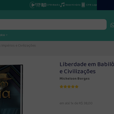
CPB Books
Novo Hinário
CPB Loja
TURA
 Impérios e Civilizações
Liberdade em Babilô
e Civilizações
Michelson Borges
em até 1x de R$ 38,00