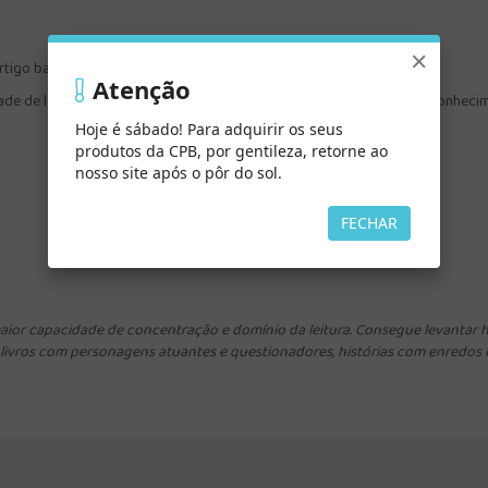
×
tigo babilônico, mas algo inesperado aconteceu.
Atenção
e de leitura imperdível para quem gosta de boas histórias, muito conhecime
Hoje é sábado! Para adquirir os seus
produtos da CPB, por gentileza, retorne ao
nosso site após o pôr do sol.
FECHAR
 maior capacidade de concentração e domínio da leitura. Consegue levantar h
 livros com personagens atuantes e questionadores, histórias com enredos 