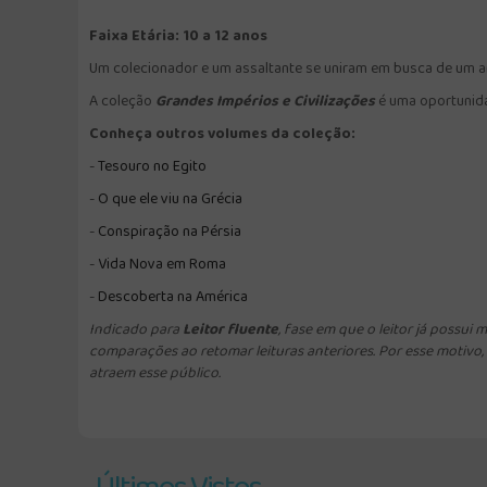
Faixa Etária: 10 a 12 anos
Um colecionador e um assaltante se uniram em busca de um ar
A coleção
Grandes Impérios e Civilizações
é uma oportunidad
Conheça outros volumes da coleção:
-
Tesouro no Egito
-
O
que ele viu na Grécia
-
C
onspiração na Pérsia
-
Vida Nova em Roma
-
Descoberta na América
Indicado para
Leitor fluente
, fase em que o leitor já possui
comparações ao retomar leituras anteriores. Por esse motivo,
atraem esse público.