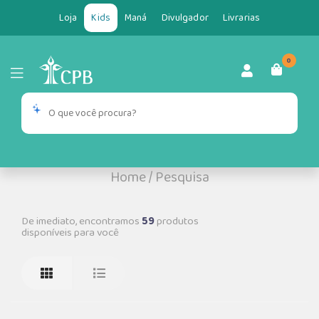
Loja
Kids
Maná
Divulgador
Livrarias
0
Home
/
Pesquisa
De imediato, encontramos
59
produtos
disponíveis para você