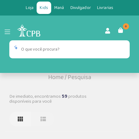
Loja
Kids
Maná
Divulgador
Livrarias
0
Home
/
Pesquisa
De imediato, encontramos
59
produtos
disponíveis para você