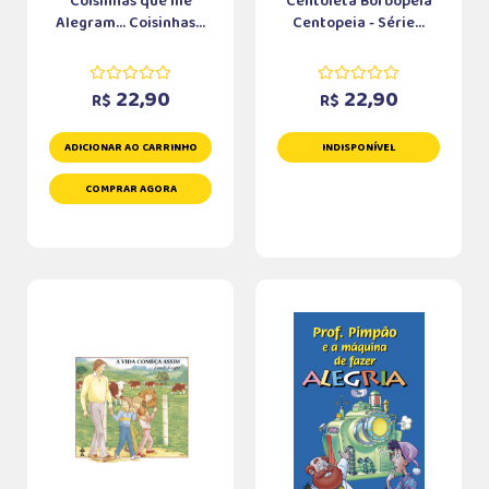
Coisinhas que me
Centoleta Borbopeia
Alegram... Coisinhas...
Centopeia - Série...
22,90
22,90
R$
R$
ADICIONAR AO CARRINHO
INDISPONÍVEL
COMPRAR AGORA