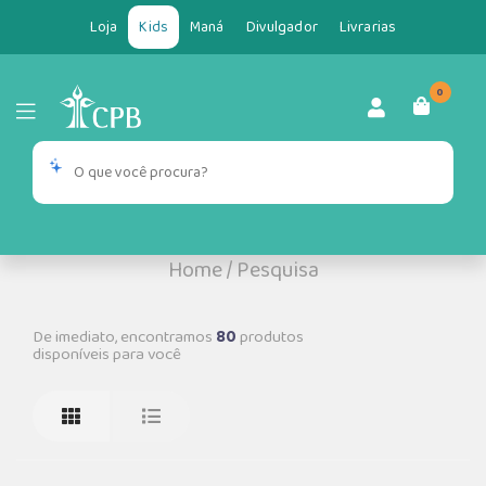
Loja
Kids
Maná
Divulgador
Livrarias
0
Home
/
Pesquisa
De imediato, encontramos
80
produtos
disponíveis para você