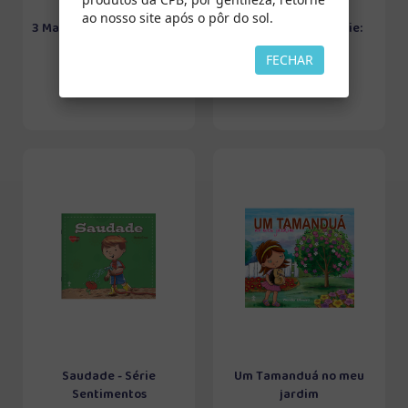
ao nosso site após o pôr do sol.
3 Marias 3 Bolos 3 Meninos
Sopa de quê?! - Série:
- Série: V...
Valores
FECHAR
Saudade - Série
Um Tamanduá no meu
Sentimentos
jardim