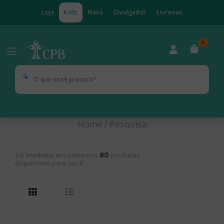
Loja
Kids
Maná
Divulgador
Livrarias
0
Home
/
Pesquisa
De imediato, encontramos
80
produtos
disponíveis para você