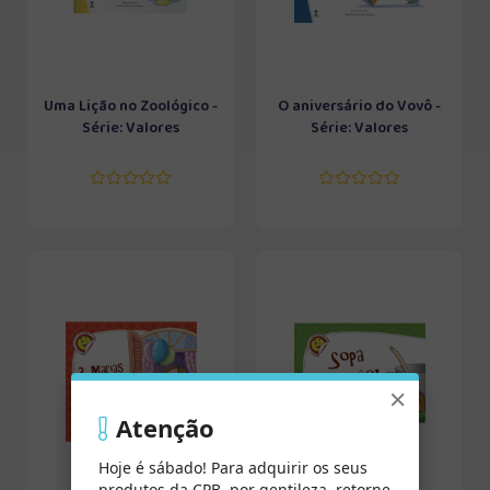
Uma Lição no Zoológico -
O aniversário do Vovô -
Série: Valores
Série: Valores
×
Atenção
Hoje é sábado! Para adquirir os seus
produtos da CPB, por gentileza, retorne