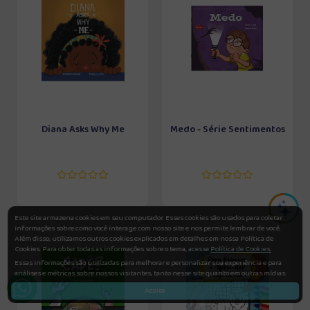
Diana Asks Why Me
Medo - Série Sentimentos
Este site armazena cookies em seu computador. Esses cookies são usados para coletar
informações sobre como você interage com nosso site e nos permite lembrar de você.
Além disso, utilizamos outros cookies explicados em detalhes em nossa Política de
Cookies. Para obter todas as informações sobre o tema, acesse
Política de Cookies.
Essas informações são utilizadas para melhorar e personalizar sua experiência e para
análises e métricas sobre nossos visitantes, tanto nesse site quanto em outras mídias.
Aceito