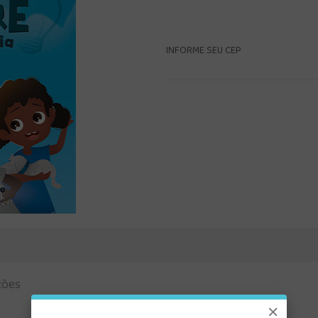
INFORME SEU CEP
ções
×