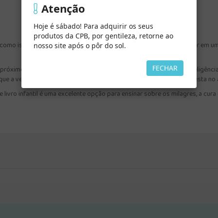
Atenção
Hoje é sábado! Para adquirir os seus
produtos da CPB, por gentileza, retorne ao
 como isso é possível? Neste livro envolvente, crianças vão mergulhar em u
nosso site após o pôr do sol.
FECHAR
 próximo – um presente especial dado pelo Criador. "O Milagre da Inteligênci
que a verdadeira inteligência vai além do conhecimento: ela se manifesta n
e livro infantil é uma excelente opção para ensinar sobre os milagres, a cur