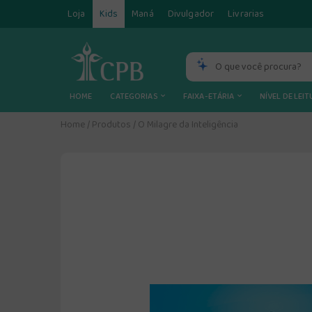
Loja
Kids
Maná
Divulgador
Livrarias
HOME
CATEGORIAS
FAIXA-ETÁRIA
NÍVEL DE LEI
Home
/
Produtos
/
O Milagre da Inteligência