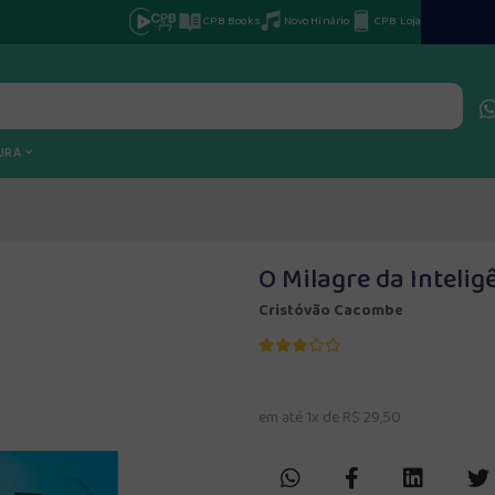
CPB Books
Novo Hinário
CPB Loja
TURA
O Milagre da Intelig
Cristóvão Cacombe
em até 1x de R$ 29,50