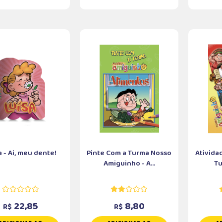
a - Ai, meu dente!
Pinte Com a Turma Nosso
Ativida
Amiguinho - A...
Tu
22,85
8,80
R$
R$