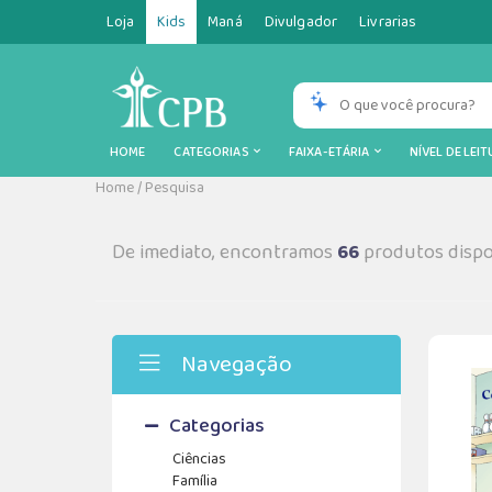
Loja
Kids
Maná
Divulgador
Livrarias
HOME
CATEGORIAS
FAIXA-ETÁRIA
NÍVEL DE LEI
Home
/
Pesquisa
De imediato, encontramos
66
produtos dispo
Navegação
Categorias
Ciências
Família