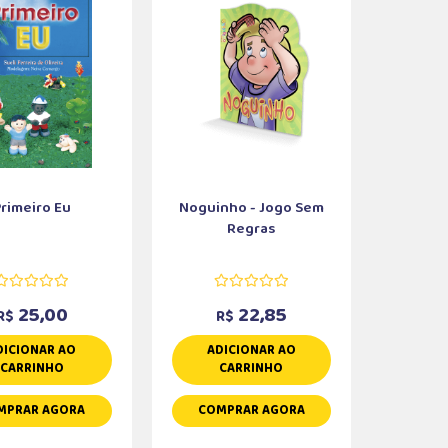
Primeiro Eu
Noguinho - Jogo Sem
Regras
25,00
22,85
R$
R$
DICIONAR AO
ADICIONAR AO
CARRINHO
CARRINHO
MPRAR AGORA
COMPRAR AGORA