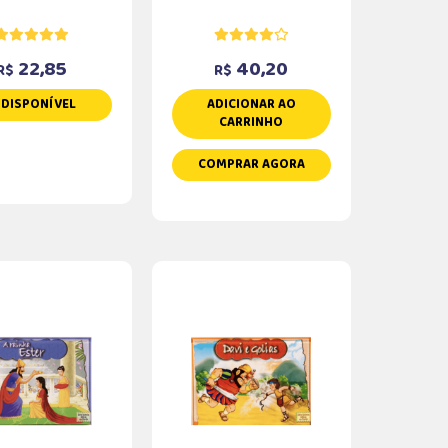
22,85
40,20
R$
R$
NDISPONÍVEL
ADICIONAR AO
CARRINHO
COMPRAR AGORA