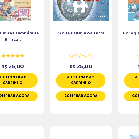
alavras Também se
O que faltava na Terra
Fofoqui
Brinca...
25,00
25,00
R$
R$
ADICIONAR AO
ADICIONAR AO
A
CARRINHO
CARRINHO
OMPRAR AGORA
COMPRAR AGORA
CO