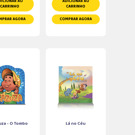
DICIONAR AO
ADICIONAR AO
CARRINHO
CARRINHO
MPRAR AGORA
COMPRAR AGORA
uza - O Tombo
Lá no Céu