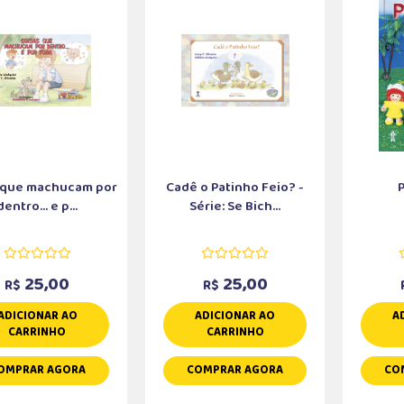
 que machucam por
Cadê o Patinho Feio? -
dentro... e p...
Série: Se Bich...
25,00
25,00
R$
R$
ADICIONAR AO
ADICIONAR AO
A
CARRINHO
CARRINHO
OMPRAR AGORA
COMPRAR AGORA
CO