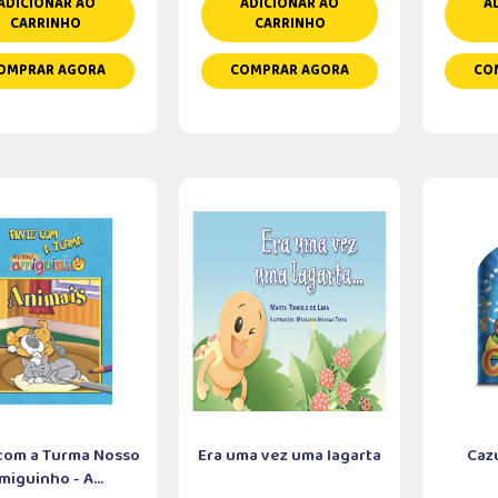
ADICIONAR AO
ADICIONAR AO
A
CARRINHO
CARRINHO
OMPRAR AGORA
COMPRAR AGORA
CO
 com a Turma Nosso
Era uma vez uma lagarta
Caz
miguinho - A...