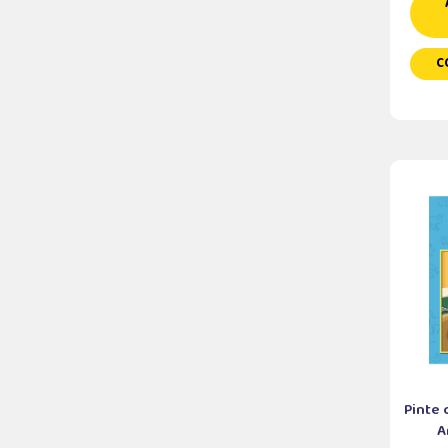
C
Pinte
A