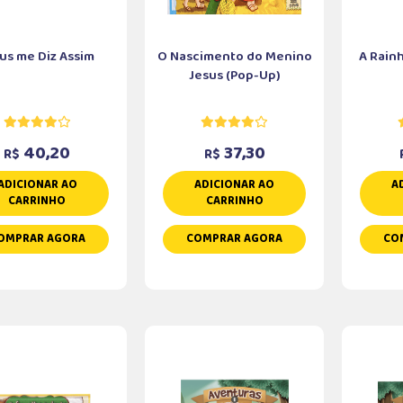
us me Diz Assim
O Nascimento do Menino
A Rain
Jesus (Pop-Up)
40,20
37,30
R$
R$
ADICIONAR AO
ADICIONAR AO
A
CARRINHO
CARRINHO
OMPRAR AGORA
COMPRAR AGORA
CO