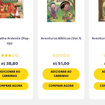
alha Ardente (Pop-
Aventuras Bíblicas (Vol. 1)
Aventura
Up)
38,80
51,00
R$
R$
ADICIONAR AO
ADICIONAR AO
A
CARRINHO
CARRINHO
OMPRAR AGORA
COMPRAR AGORA
CO