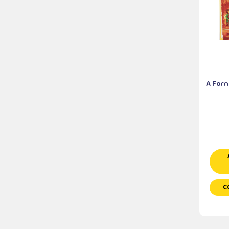
A Forn
C