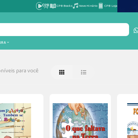
CPB Books
Novo Hinário
CPB Loja
TURA
níveis para você