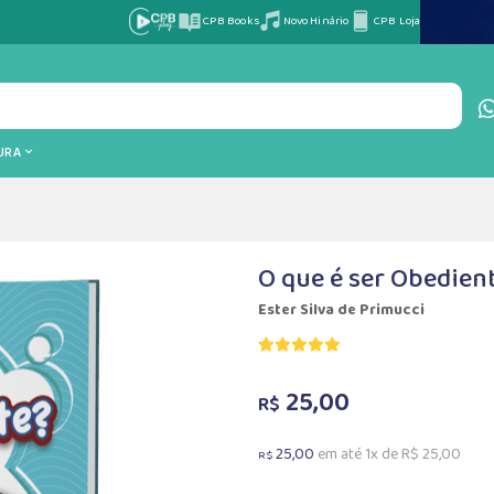
CPB Books
Novo Hinário
CPB Loja
TURA
O que é ser Obedient
Ester Silva de Primucci
25,00
R$
25,00
em até 1x de R$ 25,00
R$