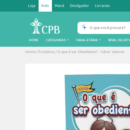
Loja
Kids
Maná
Divulgador
Livrarias
HOME
CATEGORIAS
FAIXA-ETÁRIA
NÍVEL DE LEI
Home
/
Produtos
/
O que é ser Obediente? - Série: Valores