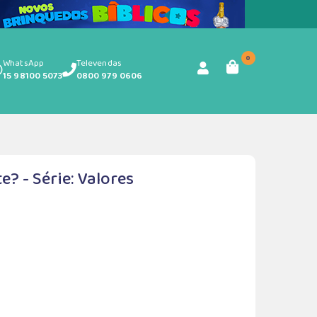
0
WhatsApp
Televendas
15 98100 5073
0800 979 0606
e? - Série: Valores