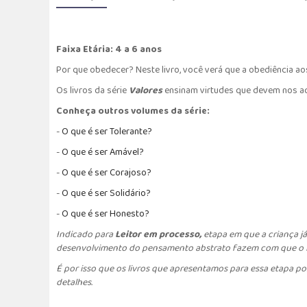
Faixa Etária: 4 a 6 anos
Por que obedecer? Neste livro, você verá que a obediência aos 
Os livros da série
Valores
ensinam virtudes que devem nos ac
Conheça outros volumes da série:
-
O que é ser T
olerante?
-
O que é ser
Amável?
-
O que é ser C
orajoso?
-
O que é ser Solidário?
-
O que é ser Honesto?
Indicado para
Leitor em processo,
etapa em que a criança já
desenvolvimento do pensamento abstrato fazem com que o lei
É por isso que os livros que apresentamos para essa etapa po
detalhes.