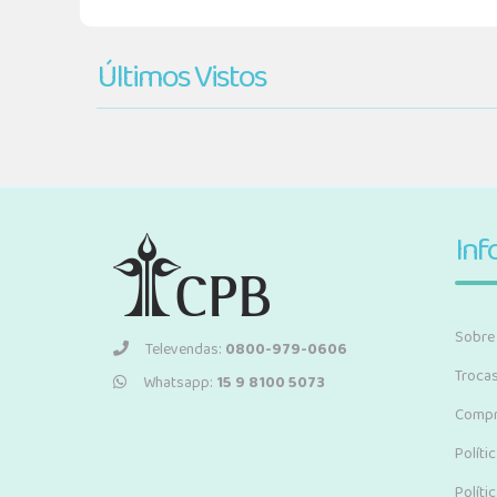
Últimos Vistos
Inf
Sobre
Televendas:
0800-979-0606
Troca
Whatsapp:
15 9 8100 5073
Compr
Políti
Políti