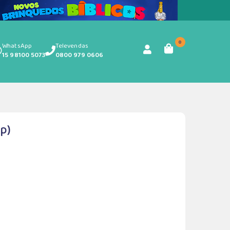
0
WhatsApp
Televendas
15 98100 5073
0800 979 0606
p)