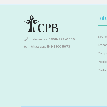
Inf
Sobre
Televendas:
0800-979-0606
Troca
Whatsapp:
15 9 8100 5073
Compr
Políti
Políti