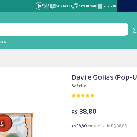
CPB Books
Novo Hinário
CPB Loja
TURA
Davi e Golias (Pop-U
Safeliz
38,80
R$
38,80
em até 1x de R$ 38,80
R$