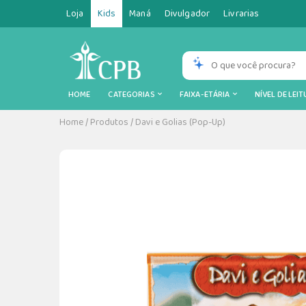
Loja
Kids
Maná
Divulgador
Livrarias
HOME
CATEGORIAS
FAIXA-ETÁRIA
NÍVEL DE LEI
Home
/
Produtos
/
Davi e Golias (Pop-Up)