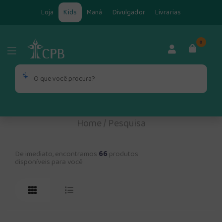
Loja
Kids
Maná
Divulgador
Livrarias
0
Home
/
Pesquisa
De imediato, encontramos
66
produtos
disponíveis para você