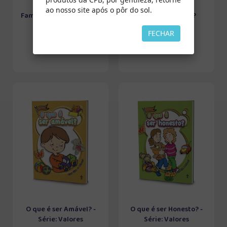
ao nosso site após o pôr do sol.
Família todo mundo tem
Mamãe vai viajar?
FECHAR
O que é ser Amável? -
O que é ser Honesto? -
Série: Valores
Série: Valores