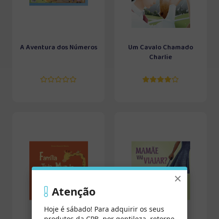
A Aventura dos Números
Um Cavalo Chamado
Charlie
×
Atenção
Hoje é sábado! Para adquirir os seus
produtos da CPB, por gentileza, retorne