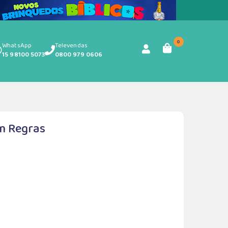
0
WhatsApp
Televendas
15 98100 5073
0800 979 0606
m Regras