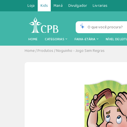
Loja
Kids
Maná
Divulgador
Livrarias
HOME
CATEGORIAS
FAIXA-ETÁRIA
NÍVEL DE LEI
Home
/
Produtos
/
Noguinho - Jogo Sem Regras