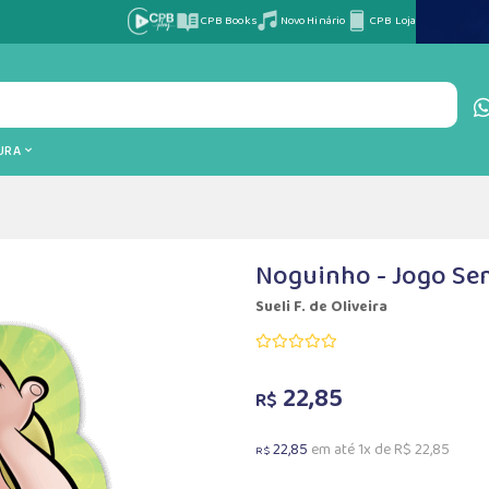
CPB Books
Novo Hinário
CPB Loja
TURA
Noguinho - Jogo Se
Sueli F. de Oliveira
22,85
R$
22,85
em até 1x de R$ 22,85
R$