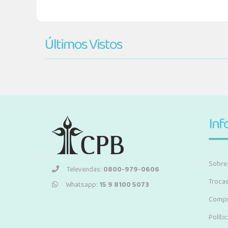
Últimos Vistos
Inf
Sobre
Televendas:
0800-979-0606
Troca
Whatsapp:
15 9 8100 5073
Compr
Políti