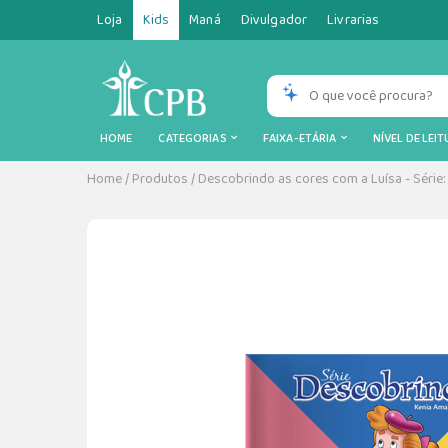
Loja
Kids
Maná
Divulgador
Livrarias
HOME
CATEGORIAS
FAIXA-ETÁRIA
NÍVEL DE LEI
Home
/
Produtos
/
Descobrindo as cores com a Luísa - Séri