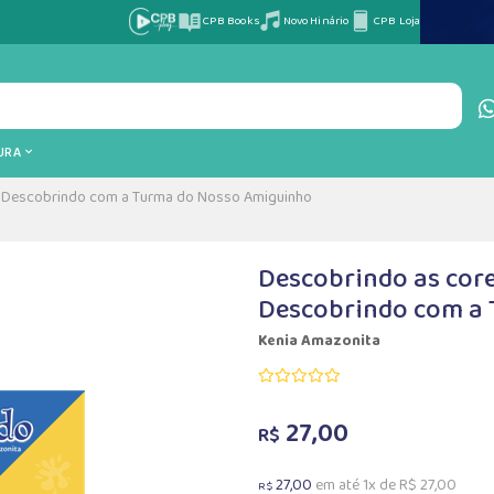
CPB Books
Novo Hinário
CPB Loja
TURA
e: Descobrindo com a Turma do Nosso Amiguinho
Descobrindo as cores
Descobrindo com a
Kenia Amazonita
27,00
R$
27,00
em até 1x de R$ 27,00
R$