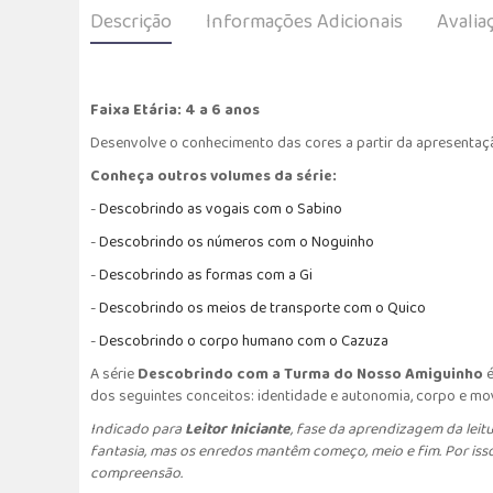
Descrição
Informações Adicionais
Avalia
Faixa Etária: 4 a 6 anos
Desenvolve o conhecimento das cores a partir da apresentação
Conheça outros volumes da série:
-
D
escobrindo a
s vogais com o Sabino
-
D
escobrindo
os números com o Noguinho
-
Descobrindo as formas com a Gi
-
Descobrindo os meios de transporte com o Quico
-
Descobrindo o corpo humano com o Cazuza
A série
Descobrindo com a Turma do Nosso Amiguinho
é
dos seguintes conceitos: identidade e autonomia, corpo e mo
Indicado para
Leitor Iniciante
,
fase da aprendizagem da leitur
fantasia, mas os enredos mantêm começo, meio e fim. Por isso,
compreensão.