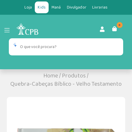
Loja
Kids
Maná
Divulgador
Livrarias
0
Home
/
Produtos
/
Quebra-Cabeças Bíblico - Velho Testamento