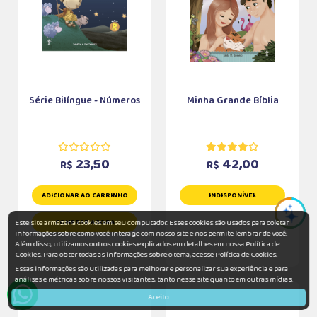
Série Bilíngue - Números
Minha Grande Bíblia
23,50
42,00
R$
R$
ADICIONAR AO CARRINHO
INDISPONÍVEL
Este site armazena cookies em seu computador. Esses cookies são usados para coletar
COMPRAR AGORA
informações sobre como você interage com nosso site e nos permite lembrar de você.
Além disso, utilizamos outros cookies explicados em detalhes em nossa Política de
Cookies. Para obter todas as informações sobre o tema, acesse
Política de Cookies.
Essas informações são utilizadas para melhorar e personalizar sua experiência e para
análises e métricas sobre nossos visitantes, tanto nesse site quanto em outras mídias.
Aceito