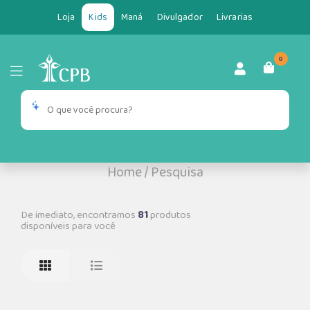
Loja
Kids
Maná
Divulgador
Livrarias
0
Home
/
Pesquisa
De imediato, encontramos
81
produtos
disponíveis para você