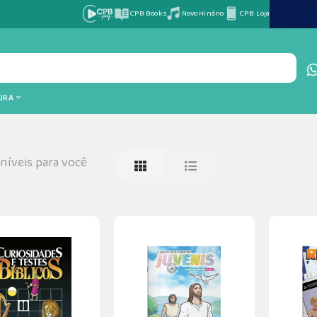
CPB Books
Novo Hinário
CPB Loja
TURA
íveis para você