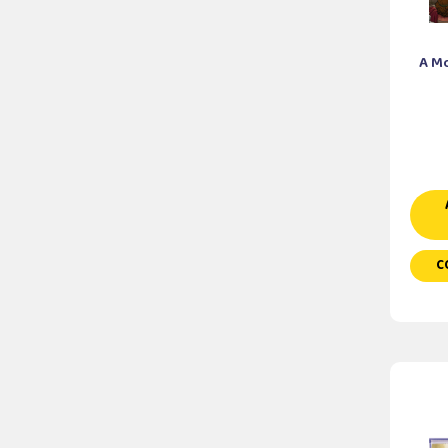
A M
C