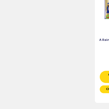
A Rai
C