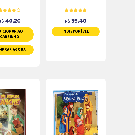
40,20
35,40
R$
R$
DICIONAR AO
INDISPONÍVEL
CARRINHO
MPRAR AGORA