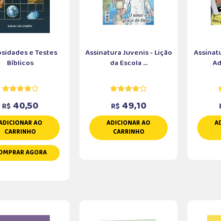
osidades e Testes
Assinatura Juvenis - Lição
Assinat
Bíblicos
da Escola ...
Ad
40,50
49,10
R$
R$
ADICIONAR AO
ADICIONAR AO
A
CARRINHO
CARRINHO
OMPRAR AGORA