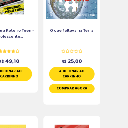
ura Roteiro Teen -
O que faltava na Terra
olescente...
49,10
25,00
R$
R$
DICIONAR AO
ADICIONAR AO
CARRINHO
CARRINHO
COMPRAR AGORA