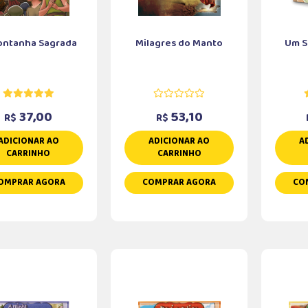
ontanha Sagrada
Milagres do Manto
Um S
37,00
53,10
R$
R$
ADICIONAR AO
ADICIONAR AO
A
CARRINHO
CARRINHO
OMPRAR AGORA
COMPRAR AGORA
CO