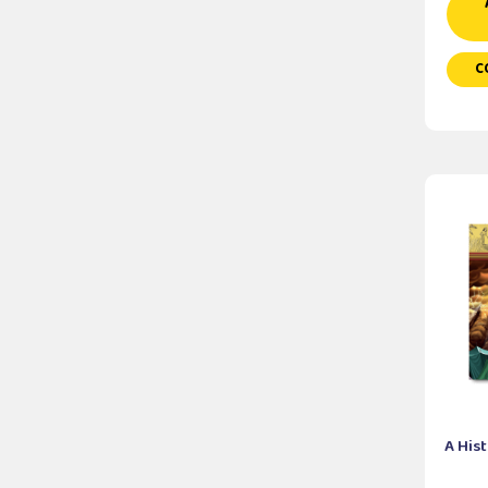
C
A His