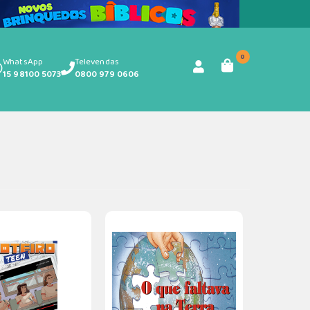
0
WhatsApp
Televendas
15 98100 5073
0800 979 0606