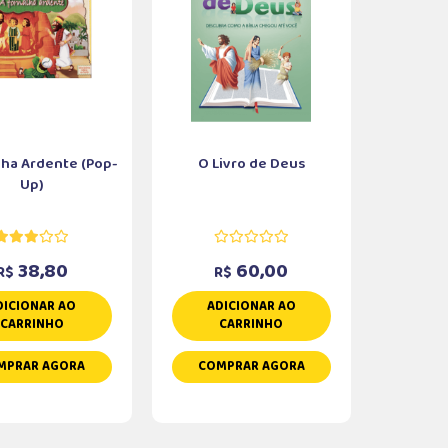
lha Ardente (Pop-
O Livro de Deus
Up)
38,80
60,00
R$
R$
DICIONAR AO
ADICIONAR AO
CARRINHO
CARRINHO
MPRAR AGORA
COMPRAR AGORA