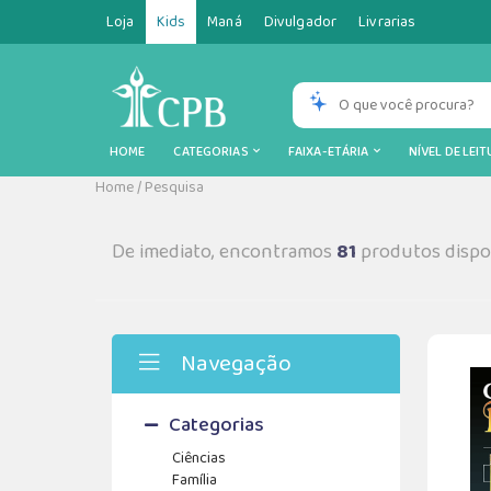
Loja
Kids
Maná
Divulgador
Livrarias
HOME
CATEGORIAS
FAIXA-ETÁRIA
NÍVEL DE LEI
Home
/
Pesquisa
De imediato, encontramos
81
produtos dispon
Navegação
Categorias
Ciências
Família