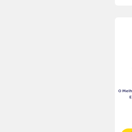
O Melh
E