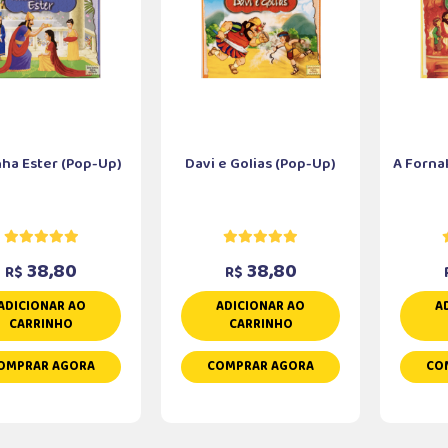
nha Ester (Pop-Up)
Davi e Golias (Pop-Up)
A Forna
38,80
38,80
R$
R$
ADICIONAR AO
ADICIONAR AO
A
CARRINHO
CARRINHO
OMPRAR AGORA
COMPRAR AGORA
CO