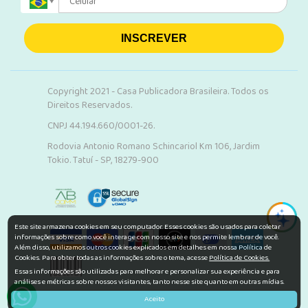
INSCREVER
Copyright 2021 - Casa Publicadora Brasileira. Todos os
Direitos Reservados.
CNPJ 44.194.660/0001-26.
Rodovia Antonio Romano Schincariol Km 106, Jardim
Tokio. Tatuí - SP, 18279-900
Este site armazena cookies em seu computador. Esses cookies são usados para coletar
informações sobre como você interage com nosso site e nos permite lembrar de você.
Além disso, utilizamos outros cookies explicados em detalhes em nossa Política de
Cookies. Para obter todas as informações sobre o tema, acesse
Política de Cookies.
Essas informações são utilizadas para melhorar e personalizar sua experiência e para
análises e métricas sobre nossos visitantes, tanto nesse site quanto em outras mídias.
Aceito