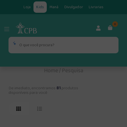
Loja
Kids
Maná
Divulgador
Livrarias
0
Home
/
Pesquisa
De imediato, encontramos
81
produtos
disponíveis para você