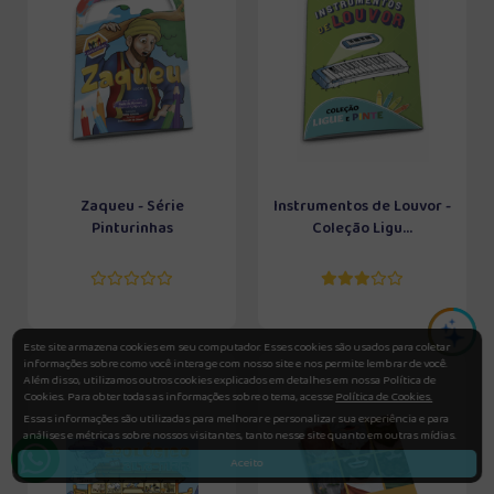
Zaqueu - Série
Instrumentos de Louvor -
Pinturinhas
Coleção Ligu...
Este site armazena cookies em seu computador. Esses cookies são usados para coletar
informações sobre como você interage com nosso site e nos permite lembrar de você.
Além disso, utilizamos outros cookies explicados em detalhes em nossa Política de
Cookies. Para obter todas as informações sobre o tema, acesse
Política de Cookies.
Essas informações são utilizadas para melhorar e personalizar sua experiência e para
análises e métricas sobre nossos visitantes, tanto nesse site quanto em outras mídias.
Aceito