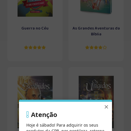
Guerra no Céu
As Grandes Aventuras da
Bíblia
×
Atenção
Hoje é sábado! Para adquirir os seus
produtos da CPB, por gentileza, retorne