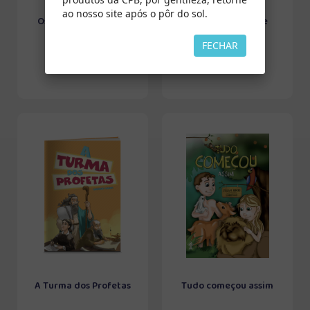
ao nosso site após o pôr do sol.
Os Escolhidos - Série
Os Ungidos - Série
Conflito (Vol. 1)
Conflito (Vol. 2)
FECHAR
A Turma dos Profetas
Tudo começou assim