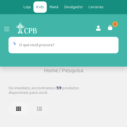
Loja
Kids
Maná
Divulgador
Livrarias
0
Home
/
Pesquisa
De imediato, encontramos
59
produtos
disponíveis para você