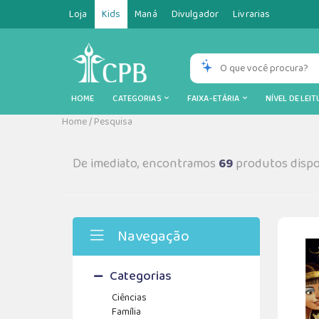
Loja
Kids
Maná
Divulgador
Livrarias
HOME
CATEGORIAS
FAIXA-ETÁRIA
NÍVEL DE LEI
Home
/
Pesquisa
De imediato, encontramos
69
produtos dispo
Navegação
Categorias
Ciências
Família