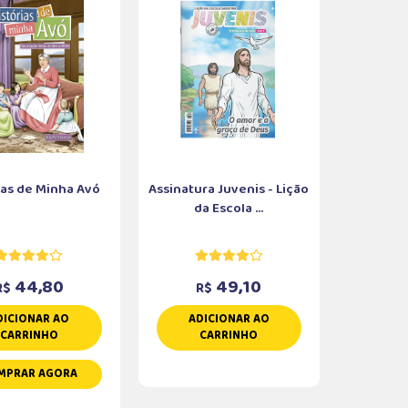
ias de Minha Avó
Assinatura Juvenis - Lição
da Escola ...
44,80
49,10
R$
R$
DICIONAR AO
ADICIONAR AO
CARRINHO
CARRINHO
MPRAR AGORA