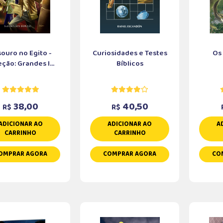
ouro no Egito -
Curiosidades e Testes
Os
ção: Grandes I...
Bíblicos
38,00
40,50
R$
R$
ADICIONAR AO
ADICIONAR AO
A
CARRINHO
CARRINHO
OMPRAR AGORA
COMPRAR AGORA
CO