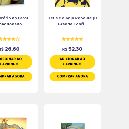
stério do Farol
Deus e o Anjo Rebelde (O
bandonado
Grande Confl...
26,60
52,30
R$
R$
DICIONAR AO
ADICIONAR AO
CARRINHO
CARRINHO
MPRAR AGORA
COMPRAR AGORA