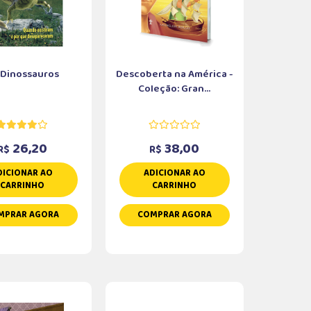
 Dinossauros
Descoberta na América -
Coleção: Gran...
26,20
38,00
R$
R$
DICIONAR AO
ADICIONAR AO
CARRINHO
CARRINHO
MPRAR AGORA
COMPRAR AGORA