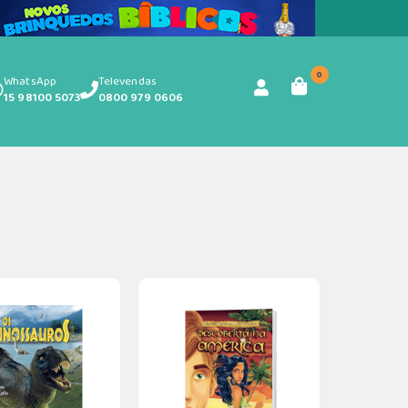
0
WhatsApp
Televendas
15 98100 5073
0800 979 0606