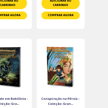
DICIONAR AO
ADICIONAR AO
CARRINHO
CARRINHO
MPRAR AGORA
COMPRAR AGORA
de em Babilônia -
Conspiração na Pérsia -
leção: Gra...
Coleção: Gran...