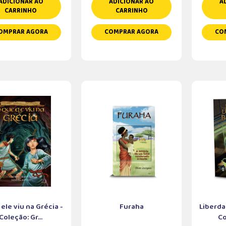
ADICIONAR AO
ADICIONAR AO
A
CARRINHO
CARRINHO
OMPRAR AGORA
COMPRAR AGORA
CO
ele viu na Grécia -
Furaha
Liberda
Coleção: Gr...
Co