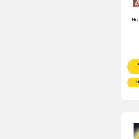
His
C