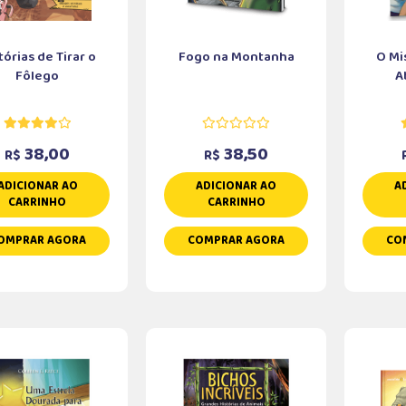
tórias de Tirar o
Fogo na Montanha
O Mi
Fôlego
A
38,00
38,50
R$
R$
ADICIONAR AO
ADICIONAR AO
A
CARRINHO
CARRINHO
OMPRAR AGORA
COMPRAR AGORA
CO