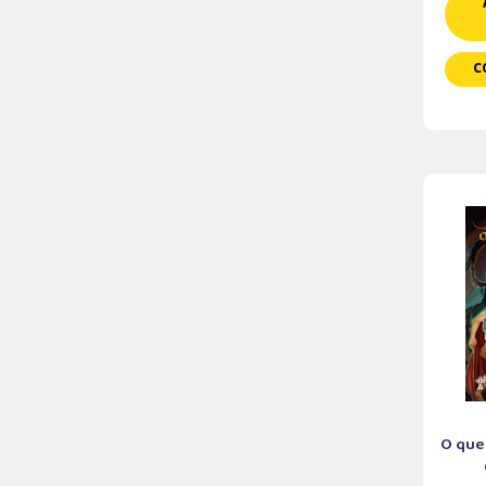
C
O que 