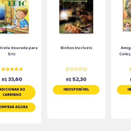
trela dourada para
Bichos Incríveis
Amig
Eric
Coleç
33,60
52,30
R$
R$
ADICIONAR AO
INDISPONÍVEL
I
CARRINHO
OMPRAR AGORA