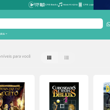
CPB Books
Novo Hinário
CPB Loja
TURA
níveis para você