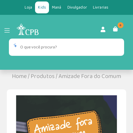
Loja
Kids
Maná
Divulgador
Livrarias
0
Home
/
Produtos
/
Amizade Fora do Comum