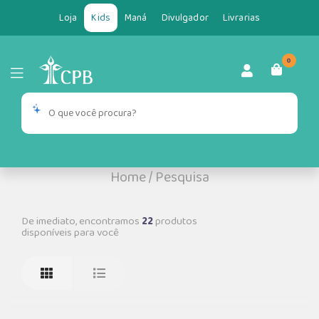
Loja
Kids
Maná
Divulgador
Livrarias
0
Home
/
Pesquisa
De imediato, encontramos
22
produtos
disponíveis para você