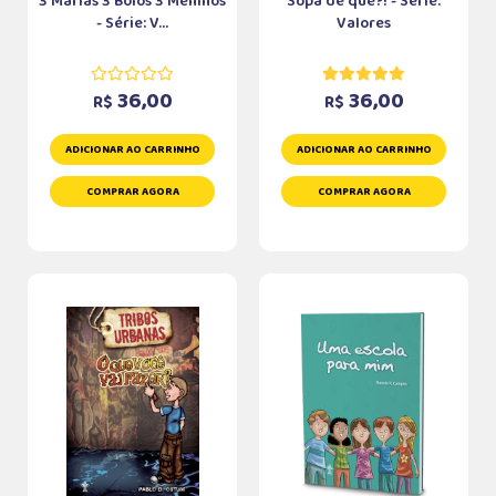
3 Marias 3 Bolos 3 Meninos
Sopa de quê?! - Série:
- Série: V...
Valores
36,00
36,00
R$
R$
ADICIONAR AO CARRINHO
ADICIONAR AO CARRINHO
COMPRAR AGORA
COMPRAR AGORA