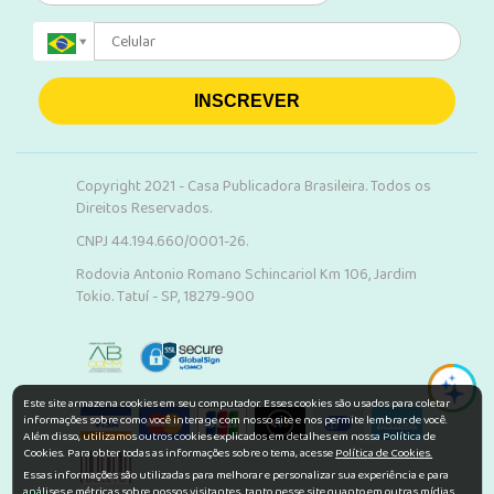
INSCREVER
Copyright 2021 - Casa Publicadora Brasileira. Todos os
Direitos Reservados.
CNPJ 44.194.660/0001-26.
Rodovia Antonio Romano Schincariol Km 106, Jardim
Tokio. Tatuí - SP, 18279-900
Este site armazena cookies em seu computador. Esses cookies são usados para coletar
informações sobre como você interage com nosso site e nos permite lembrar de você.
Além disso, utilizamos outros cookies explicados em detalhes em nossa Política de
Cookies. Para obter todas as informações sobre o tema, acesse
Política de Cookies.
Essas informações são utilizadas para melhorar e personalizar sua experiência e para
análises e métricas sobre nossos visitantes, tanto nesse site quanto em outras mídias.