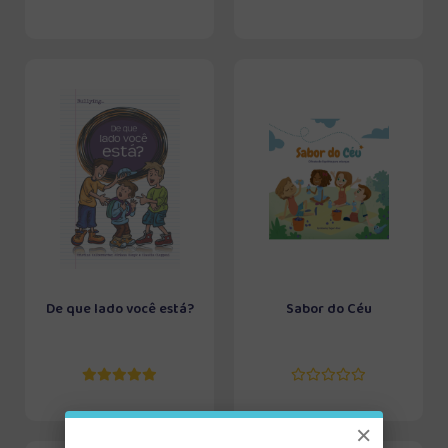
De que lado você está?
Sabor do Céu
×