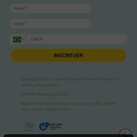
INSCREVER
Copyright 2021 - Casa Publicadora Brasileira. Todos os
Direitos Reservados.
CNPJ 44.194.660/0001-26.
Rodovia Antonio Romano Schincariol Km 106, Jardim
Tokio. Tatuí - SP, 18279-900