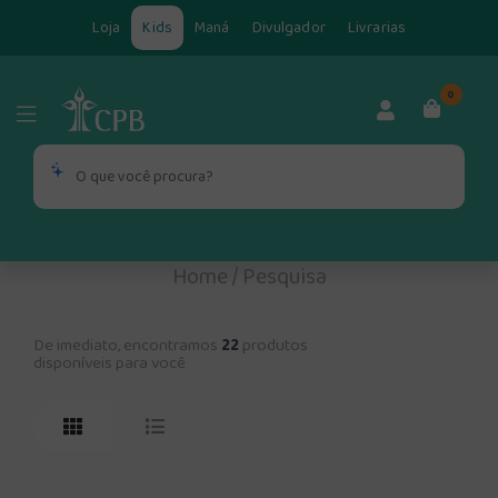
Loja
Kids
Maná
Divulgador
Livrarias
0
Home
/
Pesquisa
De imediato, encontramos
22
produtos
disponíveis para você