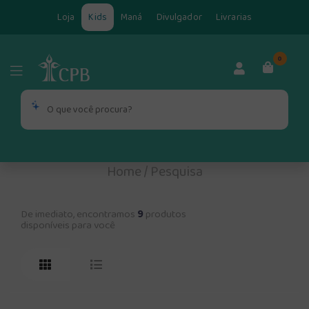
Loja
Kids
Maná
Divulgador
Livrarias
0
Home
/
Pesquisa
De imediato, encontramos
9
produtos
disponíveis para você