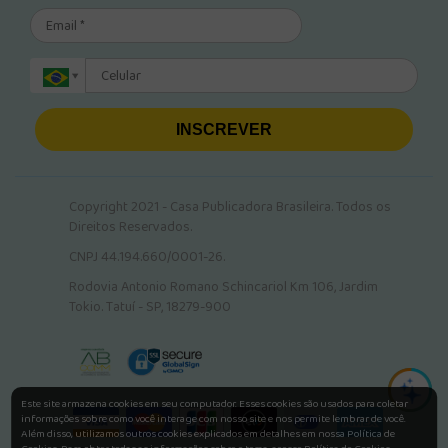
INSCREVER
Copyright 2021 - Casa Publicadora Brasileira. Todos os
Direitos Reservados.
CNPJ 44.194.660/0001-26.
Rodovia Antonio Romano Schincariol Km 106, Jardim
Tokio. Tatuí - SP, 18279-900
Este site armazena cookies em seu computador. Esses cookies são usados para coletar
informações sobre como você interage com nosso site e nos permite lembrar de você.
Além disso, utilizamos outros cookies explicados em detalhes em nossa Política de