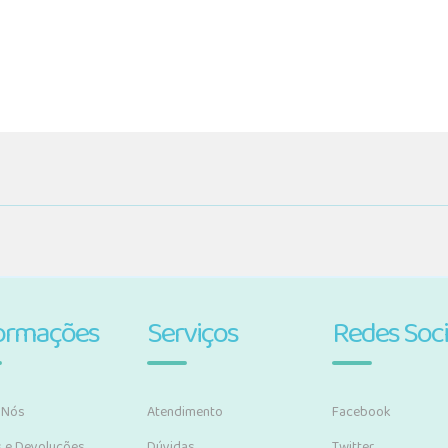
ormações
Serviços
Redes Soci
 Nós
Atendimento
Facebook
s e Devoluções
Dúvidas
Twitter