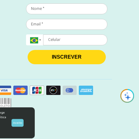
INSCREVER
rage
ítica
Aceito