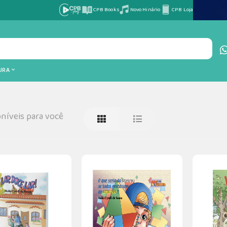
CPB Books
Novo Hinário
CPB Loja
TURA
níveis para você