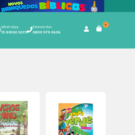
0
WhatsApp
Televendas
15 98100 5073
0800 979 0606