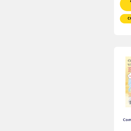
C
Com