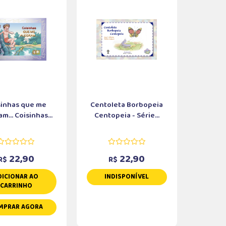
sinhas que me
Centoleta Borbopeia
m... Coisinhas...
Centopeia - Série...
22,90
22,90
R$
R$
DICIONAR AO
INDISPONÍVEL
CARRINHO
MPRAR AGORA