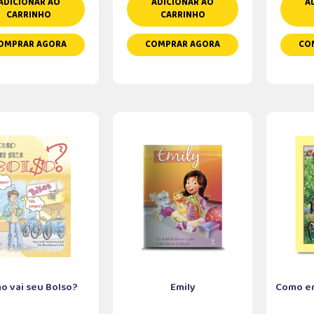
ADICIONAR AO
ADICIONAR AO
A
CARRINHO
CARRINHO
OMPRAR AGORA
COMPRAR AGORA
CO
o vai seu Bolso?
Emily
Como er