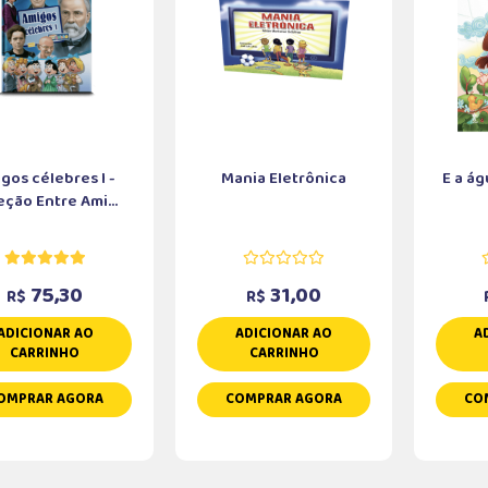
gos célebres I -
Mania Eletrônica
E a ág
eção Entre Ami...
75,30
31,00
R$
R$
ADICIONAR AO
ADICIONAR AO
A
CARRINHO
CARRINHO
OMPRAR AGORA
COMPRAR AGORA
CO