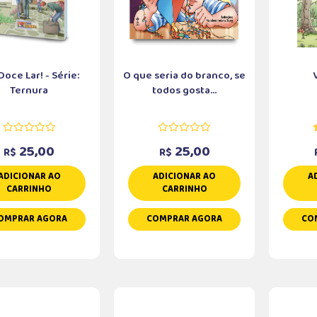
 Doce Lar! - Série:
O que seria do branco, se
Ternura
todos gosta...
25,00
25,00
R$
R$
ADICIONAR AO
ADICIONAR AO
A
CARRINHO
CARRINHO
OMPRAR AGORA
COMPRAR AGORA
CO