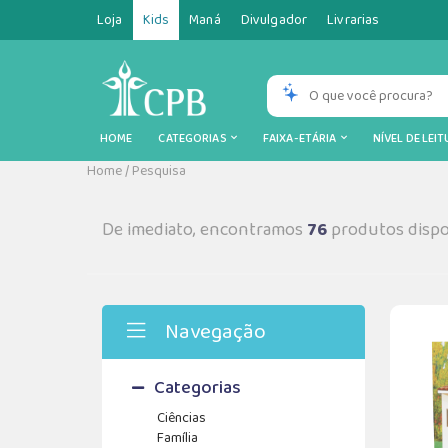
Loja
Kids
Maná
Divulgador
Livrarias
HOME
CATEGORIAS
FAIXA-ETÁRIA
NÍVEL DE LEI
Home
/
Pesquisa
De imediato, encontramos
76
produtos dispo
Navegação
Categorias
Ciências
Família