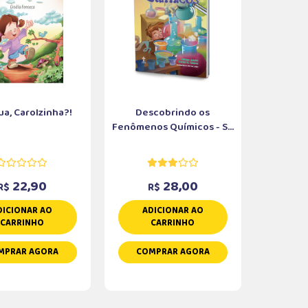
ua, Carolzinha?!
Descobrindo os
Fenômenos Químicos - S...
22,90
28,00
R$
R$
DICIONAR AO
ADICIONAR AO
CARRINHO
CARRINHO
MPRAR AGORA
COMPRAR AGORA