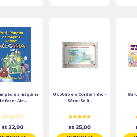
Pimpão e a máquina
O Lobão e o Cordeirinho -
Baru
de fazer Ale...
Série: Se B...
22,90
25,00
R$
R$