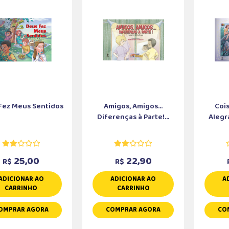
Fez Meus Sentidos
Amigos, Amigos...
Coi
Diferenças à Parte!...
Alegra
25,00
22,90
R$
R$
ADICIONAR AO
ADICIONAR AO
A
CARRINHO
CARRINHO
OMPRAR AGORA
COMPRAR AGORA
CO