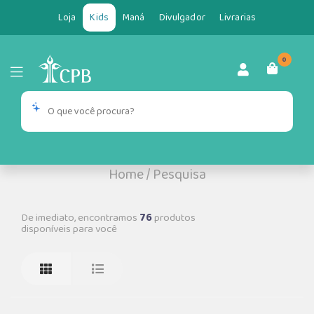
Loja
Kids
Maná
Divulgador
Livrarias
0
Home
/
Pesquisa
De imediato, encontramos
76
produtos
disponíveis para você