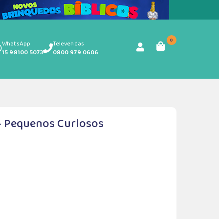
0
WhatsApp
Televendas
15 98100 5073
0800 979 0606
 - Pequenos Curiosos