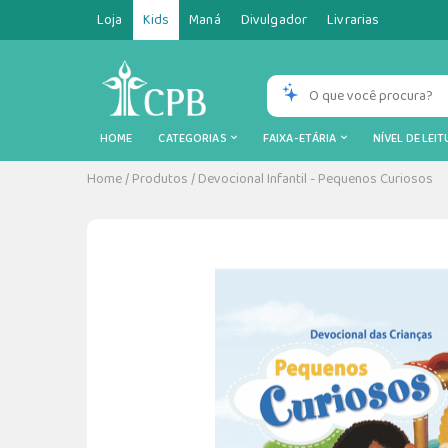
Loja
Kids
Maná
Divulgador
Livrarias
HOME
CATEGORIAS
FAIXA-ETÁRIA
NÍVEL DE LEI
Home
/
Produtos
/
Devocional Infantil - Pequenos Curiosos