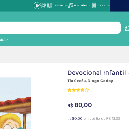
CPB Books
Novo Hinário
CPB Loja
TURA
Devocional Infantil
Tia Cecéu, Diogo Godoy
80,00
R$
80,00
em até 6x de R$ 13,33
R$