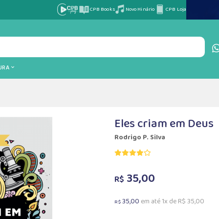
CPB Books
Novo Hinário
CPB Loja
TURA
Eles criam em Deus
Rodrigo P. Silva
35,00
R$
35,00
em até 1x de R$ 35,00
R$