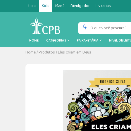
Loja
Kids
Maná
Divulgador
Livrarias
HOME
CATEGORIAS
FAIXA-ETÁRIA
NÍVEL DE LEI
Home
/
Produtos
/
Eles criam em Deus