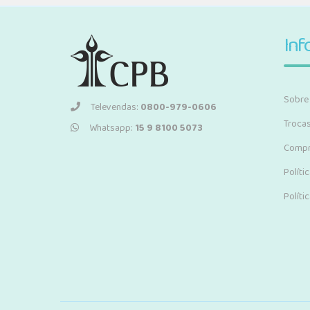
Inf
Sobre
Televendas:
0800-979-0606
Troca
Whatsapp:
15 9 8100 5073
Compr
Políti
Políti