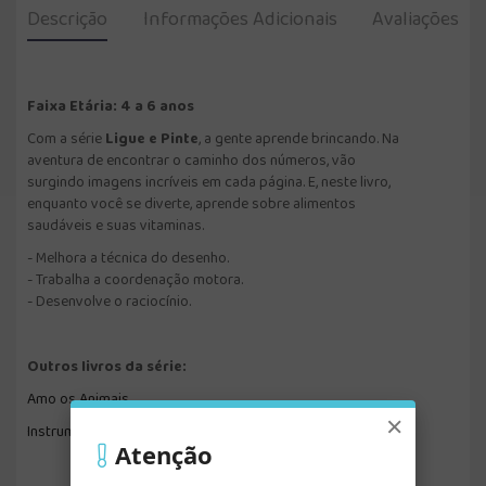
Descrição
Informações Adicionais
Avaliações
Faixa Etária: 4 a 6 anos
Com a série
Ligue e Pinte
, a gente aprende brincando. Na
aventura de encontrar o caminho dos números, vão
surgindo imagens incríveis em cada página. E, neste livro,
enquanto você se diverte, aprende sobre alimentos
saudáveis e suas vitaminas.
- Melhora a técnica do desenho.
- Trabalha a coordenação motora.
- Desenvolve o raciocínio.
Outros livros da série:
Amo os Animais
×
Instrumentos de Louvor
Atenção