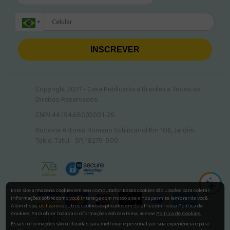
INSCREVER
Copyright 2021 - Casa Publicadora Brasileira. Todos os
Direitos Reservados.
CNPJ 44.194.660/0001-26.
Rodovia Antonio Romano Schincariol Km 106, Jardim
Tokio. Tatuí - SP, 18279-900
Este site armazena cookies em seu computador. Esses cookies são usados para coletar
informações sobre como você interage com nosso site e nos permite lembrar de você.
Além disso, utilizamos outros cookies explicados em detalhes em nossa Política de
Cookies. Para obter todas as informações sobre o tema, acesse
Política de Cookies.
Essas informações são utilizadas para melhorar e personalizar sua experiência e para