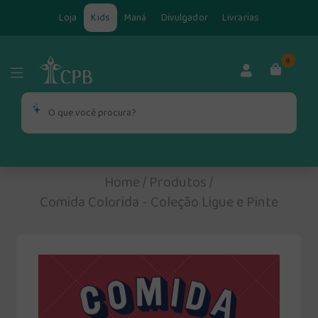
Loja
Kids
Maná
Divulgador
Livrarias
0
Home
/
Produtos
/
Comida Colorida - Coleção Ligue e Pinte