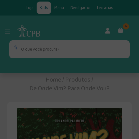
Loja
Kids
Maná
Divulgador
Livrarias
0
Home
/
Produtos
/
De Onde Vim? Para Onde Vou?