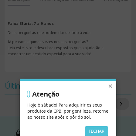
Faixa Etária: 7 a 9 anos
Duas perguntas que podem dar sentido à vida
Já pensou algumas vezes nessas perguntas?
Leia este livro e descubra respostas que o ajudarão a
encontrar um sentido especial para a sua vida!
Últimos Vistos
×
Atenção
Hoje é sábado! Para adquirir os seus
produtos da CPB, por gentileza, retorne
ao nosso site após o pôr do sol.
FECHAR