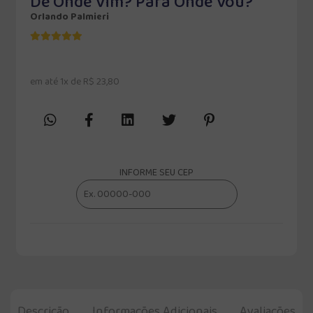
De Onde Vim? Para Onde Vou?
Orlando Palmieri
em até 1x de R$ 23,80
INFORME SEU CEP
Descrição
Informações Adicionais
Avaliações