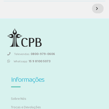
Televendas:
0800-979-0606
Whatsapp:
15 9 8100 5073
Informações
Sobre Nós
Trocas e Devoluções