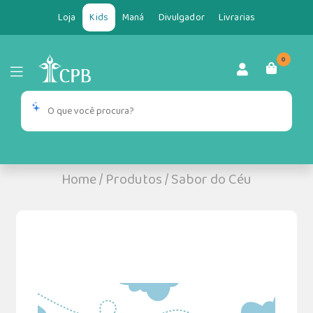
Loja
Kids
Maná
Divulgador
Livrarias
0
Home
/
Produtos
/
Sabor do Céu