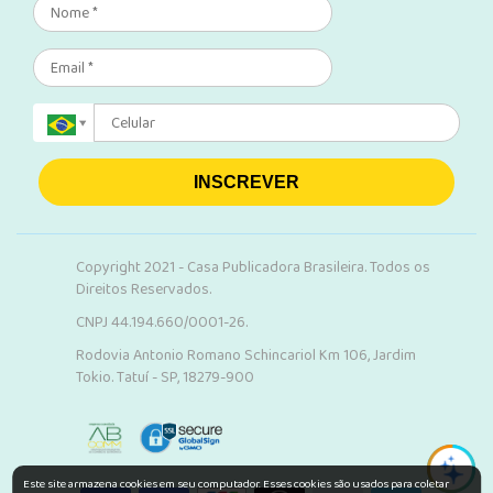
INSCREVER
Copyright 2021 - Casa Publicadora Brasileira. Todos os
Direitos Reservados.
CNPJ 44.194.660/0001-26.
Rodovia Antonio Romano Schincariol Km 106, Jardim
Tokio. Tatuí - SP, 18279-900
Este site armazena cookies em seu computador. Esses cookies são usados para coletar