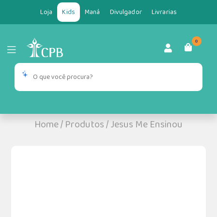
Loja
Kids
Maná
Divulgador
Livrarias
0
Home
/
Produtos
/
Jesus Me Ensinou